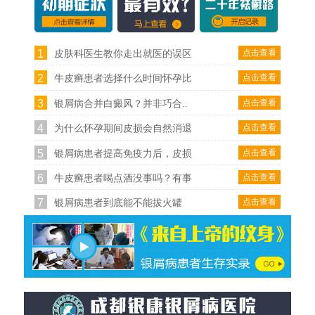
1
点击查看
皮肤科医生教你走出就医的误区
2
点击查看
牛皮癣患者选择什么时间怀孕比
3
点击查看
银屑病合并白癜风？并非巧合..
4
点击查看
为什么怀孕期间皮损会自然消退
5
点击查看
银屑病患者提高免疫力后，皮损
6
点击查看
牛皮癣患者喝点酒没事吗？有事
7
点击查看
银屑病患者到底能不能拔火罐