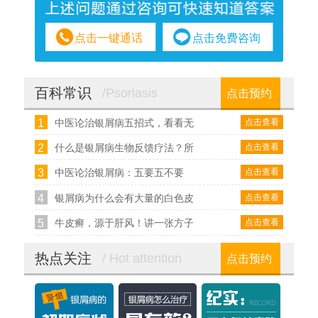
点击一键通话
点击免费咨询
百科常识
/Psoriasis
点击预约
1
点击查看
中医论治银屑病五招式，看看无
2
点击查看
什么是银屑病生物反馈疗法？所
3
点击查看
中医论治银屑病：五要五不要
4
点击查看
银屑病为什么会有大量的白色皮
5
点击查看
牛皮癣，源于肝风！讲一张方子
热点关注
/ Hot attention
点击预约