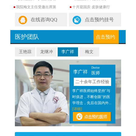
我院梅文主任受邀出席第
十月迎国庆·皮肤健康行
在线咨询QQ
点击预约挂号
医护团队
点击预约
王艳琼
龙继冲
李广祥
梅文
Doctor
李广祥
医师
验
二十余年工作经验
近二
李广祥医师始终坚持"与
医结
时俱进，不断创新"的医
]
学理念，先后在国内外...
[详细]