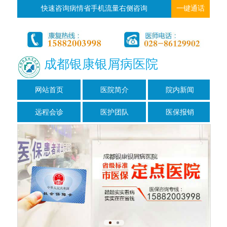
快速咨询病情省手机流量右侧咨询
一键通话
成都银康银屑病医院
网站首页
医院简介
院内新闻
远程会诊
医护团队
医保报销