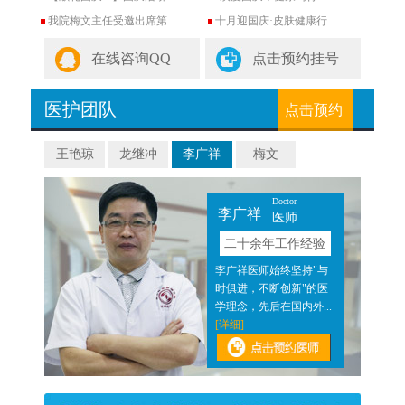
我院梅文主任受邀出席第
十月迎国庆·皮肤健康行
在线咨询QQ
点击预约挂号
医护团队
点击预约
王艳琼
龙继冲
李广祥
梅文
Doctor
李广祥
医师
验
二十余年工作经验
近二
李广祥医师始终坚持"与
医结
时俱进，不断创新"的医
]
学理念，先后在国内外...
[详细]