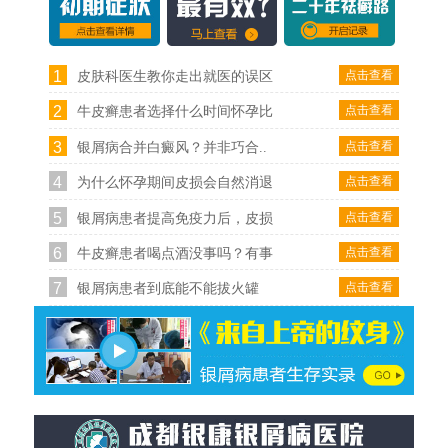
1
点击查看
皮肤科医生教你走出就医的误区
2
点击查看
牛皮癣患者选择什么时间怀孕比
3
点击查看
银屑病合并白癜风？并非巧合..
4
点击查看
为什么怀孕期间皮损会自然消退
5
点击查看
银屑病患者提高免疫力后，皮损
6
点击查看
牛皮癣患者喝点酒没事吗？有事
7
点击查看
银屑病患者到底能不能拔火罐