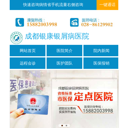
快速咨询病情省手机流量右侧咨询
一键通话
成都银康银屑病医院
网站首页
医院简介
院内新闻
远程会诊
医护团队
医保报销