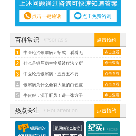
点击一键通话
点击免费咨询
百科常识
/Psoriasis
点击预约
1
点击查看
中医论治银屑病五招式，看看无
2
点击查看
什么是银屑病生物反馈疗法？所
3
点击查看
中医论治银屑病：五要五不要
4
点击查看
银屑病为什么会有大量的白色皮
5
点击查看
牛皮癣，源于肝风！讲一张方子
热点关注
/ Hot attention
点击预约