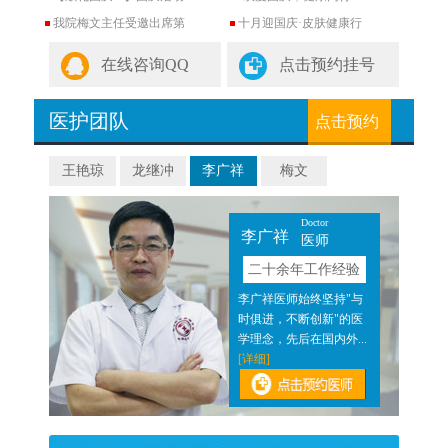
我院梅文主任受邀出席第
十月迎国庆·皮肤健康行
在线咨询QQ
点击预约挂号
医护团队
点击预约
王艳琼
龙继冲
李广祥
梅文
Doctor
李广祥
医师
验
二十余年工作经验
近二
李广祥医师始终坚持"与
医结
时俱进，不断创新"的医
]
学理念，先后在国内外...
[详细]