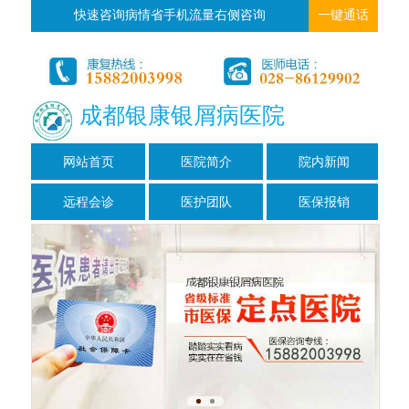
快速咨询病情省手机流量右侧咨询
一键通话
成都银康银屑病医院
网站首页
医院简介
院内新闻
远程会诊
医护团队
医保报销