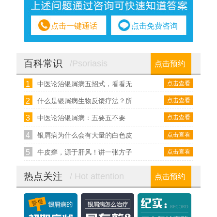
点击一键通话
点击免费咨询
百科常识
/Psoriasis
点击预约
1
点击查看
中医论治银屑病五招式，看看无
2
点击查看
什么是银屑病生物反馈疗法？所
3
点击查看
中医论治银屑病：五要五不要
4
点击查看
银屑病为什么会有大量的白色皮
5
点击查看
牛皮癣，源于肝风！讲一张方子
热点关注
/ Hot attention
点击预约