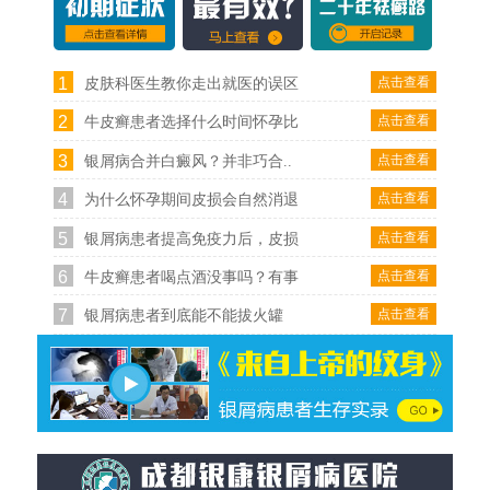
1
点击查看
皮肤科医生教你走出就医的误区
2
点击查看
牛皮癣患者选择什么时间怀孕比
3
点击查看
银屑病合并白癜风？并非巧合..
4
点击查看
为什么怀孕期间皮损会自然消退
5
点击查看
银屑病患者提高免疫力后，皮损
6
点击查看
牛皮癣患者喝点酒没事吗？有事
7
点击查看
银屑病患者到底能不能拔火罐