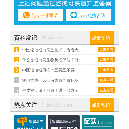
点击一键通话
点击免费咨询
百科常识
/Psoriasis
点击预约
1
点击查看
中医论治银屑病五招式，看看无
2
点击查看
什么是银屑病生物反馈疗法？所
3
点击查看
中医论治银屑病：五要五不要
4
点击查看
银屑病为什么会有大量的白色皮
5
点击查看
牛皮癣，源于肝风！讲一张方子
热点关注
/ Hot attention
点击预约