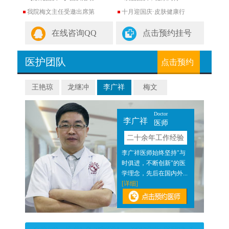
我院梅文主任受邀出席第
十月迎国庆·皮肤健康行
在线咨询QQ
点击预约挂号
医护团队
点击预约
王艳琼
龙继冲
李广祥
梅文
Doctor
李广祥
医师
验
二十余年工作经验
近二
李广祥医师始终坚持"与
医结
时俱进，不断创新"的医
]
学理念，先后在国内外...
[详细]