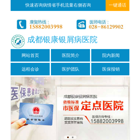
快速咨询病情省手机流量右侧咨询
一键通话
成都银康银屑病医院
网站首页
医院简介
院内新闻
远程会诊
医护团队
医保报销