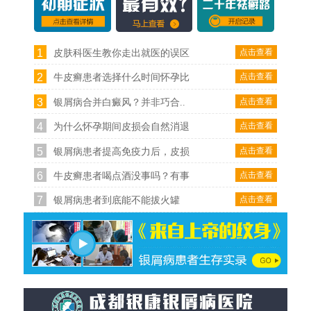
1
点击查看
皮肤科医生教你走出就医的误区
2
点击查看
牛皮癣患者选择什么时间怀孕比
3
点击查看
银屑病合并白癜风？并非巧合..
4
点击查看
为什么怀孕期间皮损会自然消退
5
点击查看
银屑病患者提高免疫力后，皮损
6
点击查看
牛皮癣患者喝点酒没事吗？有事
7
点击查看
银屑病患者到底能不能拔火罐